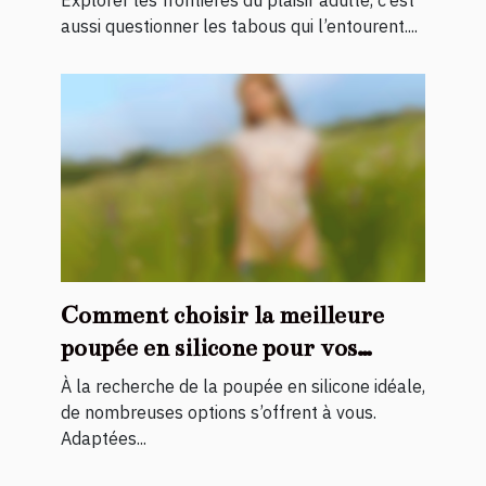
Explorer les frontières du plaisir adulte, c’est
aussi questionner les tabous qui l’entourent....
Comment choisir la meilleure
poupée en silicone pour vos
besoins personnels
À la recherche de la poupée en silicone idéale,
de nombreuses options s’offrent à vous.
Adaptées...