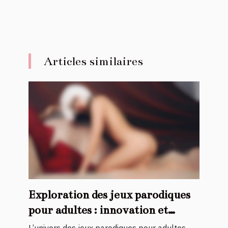
Articles similaires
Exploration des jeux parodiques
pour adultes : innovation et
discrétion
L’univers des jeux parodiques pour adultes