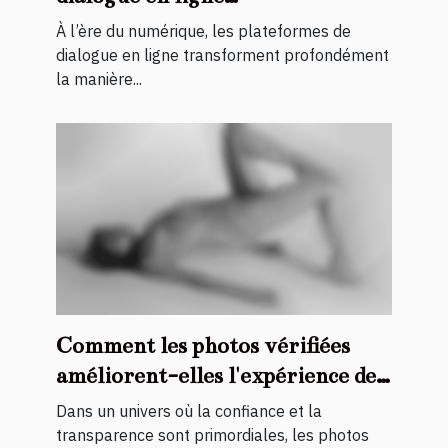
révolutionnent-elles les
À l’ère du numérique, les plateformes de
rencontres ?
dialogue en ligne transforment profondément
la manière...
Comment les photos vérifiées
améliorent-elles l'expérience des
services d'accompagnement ?
Dans un univers où la confiance et la
transparence sont primordiales, les photos