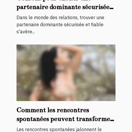
partenaire dominante sécurisée
et fiable
Dans le monde des relations, trouver une
partenaire dominante sécurisée et fiable
s'avère...
Comment les rencontres
spontanées peuvent transformer
votre quotidien ?
Les rencontres spontanées jalonnent le