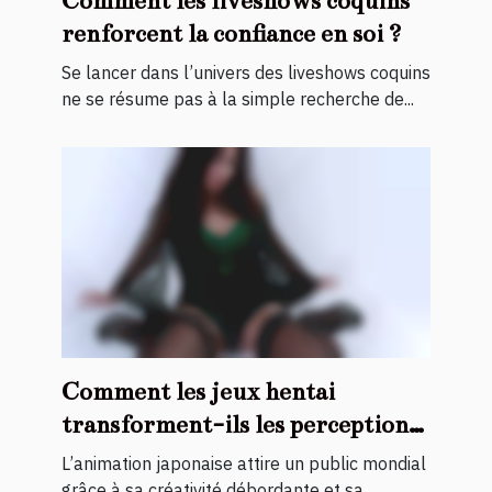
Comment les liveshows coquins
renforcent la confiance en soi ?
Se lancer dans l’univers des liveshows coquins
ne se résume pas à la simple recherche de...
Comment les jeux hentai
transforment-ils les perceptions
de l'animation japonaise ?
L’animation japonaise attire un public mondial
grâce à sa créativité débordante et sa