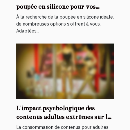
poupée en silicone pour vos
besoins personnels
À la recherche de la poupée en silicone idéale,
de nombreuses options s’offrent à vous.
Adaptées...
L'impact psychologique des
contenus adultes extrêmes sur les
spectateurs
La consommation de contenus pour adultes