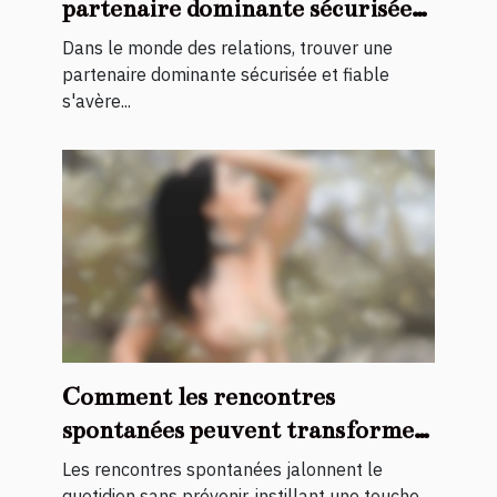
partenaire dominante sécurisée
et fiable
Dans le monde des relations, trouver une
partenaire dominante sécurisée et fiable
s'avère...
Comment les rencontres
spontanées peuvent transformer
votre quotidien ?
Les rencontres spontanées jalonnent le
quotidien sans prévenir, instillant une touche